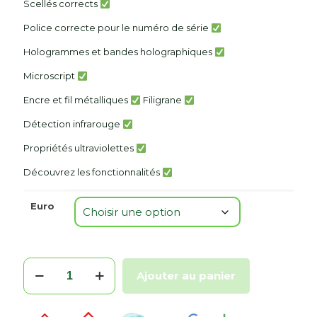
Scellés corrects
Police correcte pour le numéro de série
Hologrammes et bandes holographiques
Microscript
Encre et fil métalliques
Filigrane
Détection infrarouge
Propriétés ultraviolettes
Découvrez les fonctionnalités
Euro
quantité
Ajouter au panier
de
Billets
de