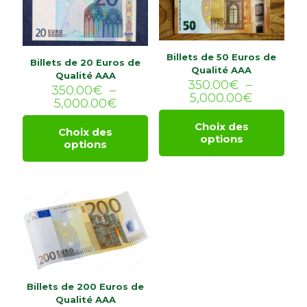
Billets de 50 Euros de
Billets de 20 Euros de
Qualité AAA
Qualité AAA
350.00
€
–
350.00
€
–
Plage
5,000.00
€
Plage
5,000.00
€
de
de
prix :
Choix des
prix :
Choix des
350.00€
options
Ce
350.00€
options
Ce
à
produit
à
produit
5,000.0
a
5,000.00€
a
plusieurs
plusieurs
variations.
variations.
Les
Les
options
options
peuvent
peuvent
être
être
choisies
choisies
sur
sur
la
la
Billets de 200 Euros de
page
page
Qualité AAA