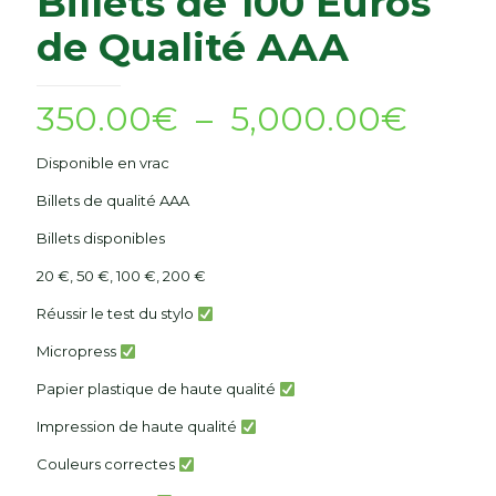
Billets de 100 Euros
de Qualité AAA
Plag
350.00
€
–
5,000.00
€
de
Disponible en vrac
prix :
Billets de qualité AAA
350.
Billets disponibles
à
5,00
20 €, 50 €, 100 €, 200 €
Réussir le test du stylo
Micropress
Papier plastique de haute qualité
Impression de haute qualité
Couleurs correctes