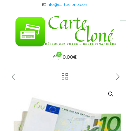
info@carteclone.com
0
0.00€