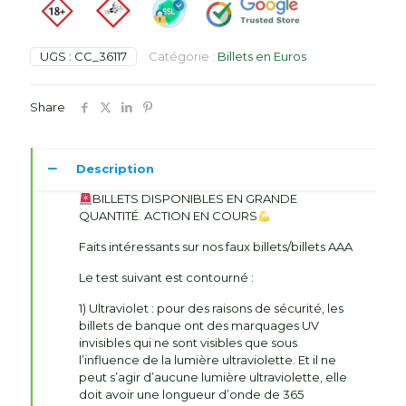
100
Euros
de
Qualité
UGS :
CC_36117
Catégorie :
Billets en Euros
AAA
Share
Description
BILLETS DISPONIBLES EN GRANDE
QUANTITÉ. ACTION EN COURS
Faits intéressants sur nos faux billets/billets AAA
Le test suivant est contourné :
1) Ultraviolet : pour des raisons de sécurité, les
billets de banque ont des marquages ​​UV
invisibles qui ne sont visibles que sous
l’influence de la lumière ultraviolette. Et il ne
peut s’agir d’aucune lumière ultraviolette, elle
doit avoir une longueur d’onde de 365